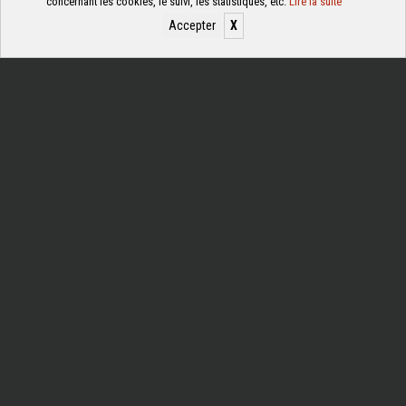
concernant les cookies, le suivi, les statistiques, etc.
Lire la suite
Accepter
X
Gérer les cookies
Membre du syndicat national des antiquaires et galerie
d’art
52, rue de Sèvres – 75007 Paris
contact@antiquite-lachaux.com
Boutique :
01 43 06 67 48
Christophe :
06 07 48 56 26
DEMANDE D’ESTIMATION
Estimation et expertises gratuites
Déplacement dans toute la France