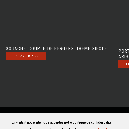
GOUACHE, COUPLE DE BERGERS, 18ÈME SIÈCLE
PORT
ARIS
EN SAVOIR PLUS
E
En visitant notre site, vous acceptez notre politique de confidentialité