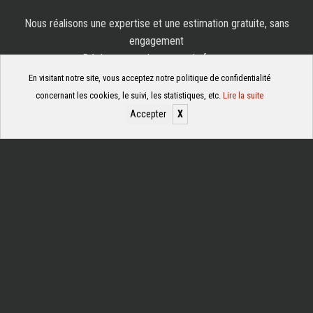
Nous réalisons une expertise et une estimation gratuite, sans
engagement
Déplacement dans toute la france
En visitant notre site, vous acceptez notre politique de confidentialité
DEMANDE D’ESTIMATION
concernant les cookies, le suivi, les statistiques, etc.
Lire la suite
Accepter
X
Gérer les cookies
Membre du syndicat national des antiquaires et galerie
d’art
52, rue de Sèvres – 75007 Paris
contact@antiquite-lachaux.com
Boutique :
01 43 06 67 48