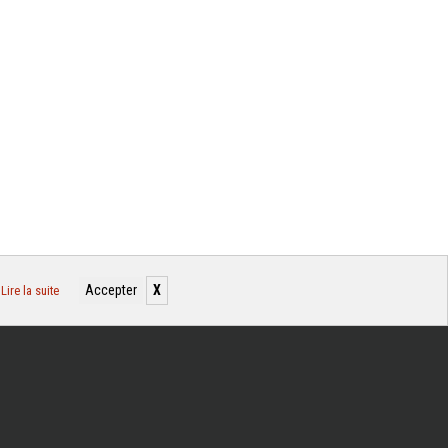
Accepter
X
.
Lire la suite
OR BOUGRON