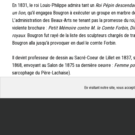
En 1831, le roi Louis-Philippe admira tant un
Roi Pépin descendan
un lion
, qu’il engagea Bougron à exécuter un groupe en marbre de
L’administration des Beaux-Arts ne tenant pas la promesse du roi,
violente brochure :
Petit Mémoire contre M. le Comte Forbin, D
royaux
. Bougron fut rayé de la liste des sculpteurs chargés de t
Bougron alla jusqu’à provoquer en duel le comte Forbin.
Il devint professeur de dessin au Sacré-Coeur de Lillet en 1837, se
1868, envoyant au Salon de 1875 sa dernière oeuvre :
Femme por
sarcophage du Père-Lachaise).
En visitant notre site, vous accept
Gérer les cookies
ACHÈTE TO