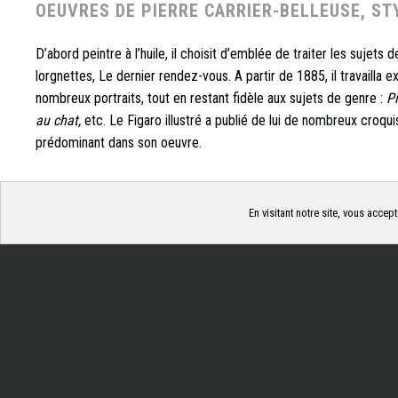
OEUVRES DE PIERRE CARRIER-BELLEUSE, ST
D’abord peintre à l’huile, il choisit d’emblée de traiter les sujets 
lorgnettes, Le dernier rendez-vous. A partir de 1885, il travailla 
nombreux portraits, tout en restant fidèle aux sujets de genre :
Pi
au chat,
etc. Le Figaro illustré a publié de lui de nombreux croq
prédominant dans son oeuvre.
En visitant notre site, vous accept
Gérer les cookies
ACHÈTE TOU
N