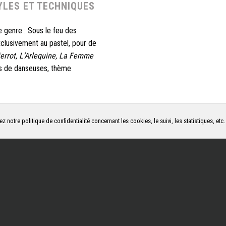
YLES ET TECHNIQUES
de genre : Sous le feu des
exclusivement au pastel, pour de
errot, L’Arlequine,
La Femme
uis de danseuses, thème
ez notre politique de confidentialité concernant les cookies, le suivi, les statistiques, etc
TE OEUVRE DE L'ARTISTE
PIERRE CARRI
ous réalisons une expertise et une estimation gratuite, sans engageme
Déplacement dans toute la france