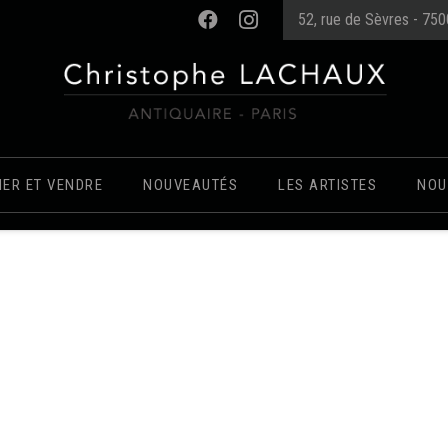
52, rue de Sèvres - 75
MER ET VENDRE
NOUVEAUTÉS
LES ARTISTES
NOU