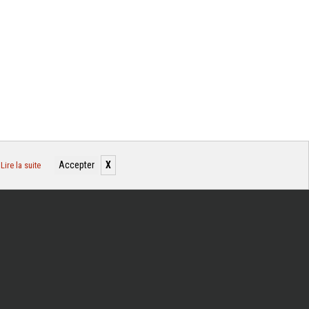
Accepter
X
.
Lire la suite
ER-BELLEUSE
nt