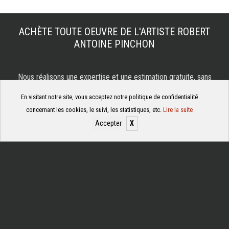
ACHÈTE TOUTE OEUVRE DE L'ARTISTE
ROBERT
ANTOINE PINCHON
Nous réalisons une expertise et une estimation gratuite, sans
engagement
En visitant notre site, vous acceptez notre politique de confidentialité
Déplacement dans toute la france
concernant les cookies, le suivi, les statistiques, etc.
Lire la suite
Accepter
X
Gérer les cookies
DEMANDE D’ESTIMATION
Membre du syndicat national des antiquaires et galerie