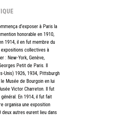
IQUE
ommença d’exposer à Paris la
 mention honorable en 1910,
en 1914, il en fut membre du
s expositions collectives à
ger : New-York, Genève,
Georges Petit de Paris. Il
s-Unis) 1926, 1934, Pittsburgh
 le Musée de Bourgoin en lui
usée Victor Charreton. Il fut
énéral. En 1914, il fut fait
re organisa une exposition
deux autres eurent lieu dans