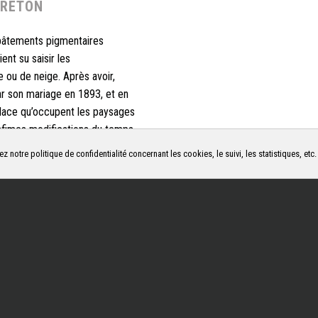
RRETON
empâtements pigmentaires
ent su saisir les
 ou de neige. Après avoir,
ar son mariage en 1893, et en
place qu’occupent les paysages
infimes modifications du temps
t des lieux nouveaux. Outre son
ez notre politique de confidentialité concernant les cookies, le suivi, les statistiques, etc
charmes de l’Ile-de-France, du
uris, de la Provence, de la
 ses voyages à l’étranger.
lle ou telle région, en aucun cas
herchait les aspects intimistes,
nyme, d’un arbre commun devant
’inverse de cette somptuosité
 qui égalise tout lui étant un