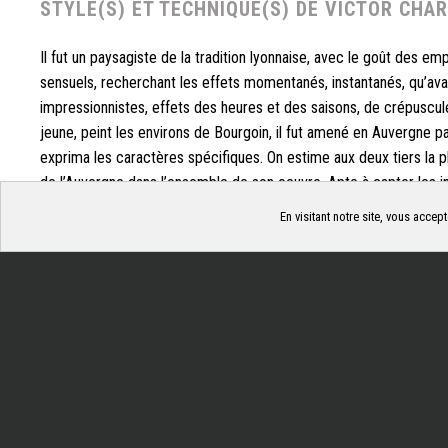
STYLE(S) ET TECHNIQUE(S) DE VICTOR CHA
Il fut un paysagiste de la tradition lyonnaise, avec le goût des 
sensuels, recherchant les effets momentanés, instantanés, qu’avai
impressionnistes, effets des heures et des saisons, de crépuscule
jeune, peint les environs de Bourgoin, il fut amené en Auvergne p
exprima les caractères spécifiques. On estime aux deux tiers la 
de l’Auvergne dans l’ensemble de son oeuvre. Apte à capter les 
qu’il fait comme du temps qui passe, il était apte à capter l’espri
En visitant notre site, vous accept
Gérer les cookies
Dauphiné natal et l’Auvergne d’adoption, il fut ainsi sensible aux 
Paris de Montmartre, du Jardin du Luxembourg ou du Parc Montso
Creuse, de la Bretagne. Mais, on ne trouve aucune trace peinte de
Qu’on ne se méprenne pas, lorsqu’il est relevé qu’il peigint dans te
il n’en peignait les beaux motifs touristiques. A l’inverse, il en rec
des hameaux discrets, d’un humble pont sur un cours d’eau ano
une masure. Avec le flamboiement des paysages d’automne et à l
chromatique, les effets de neige ont toujours eu sa faveur, la neige