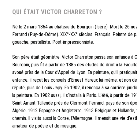
QUI ÉTAIT VICTOR CHARRETON ?
Né le 2 mars 1864 au château de Bourgoin (Isère). Mort le 26 n
Ferrand (Puy-de-Dôme). XIX°-XX° siècles. Français. Peintre de pay
gouache, pastelliste. Post-impressionniste.
Son père était géomètre. Victor Charreton passa son enfance à C
Bourgoin, puis fit à partir de 1885 des études de droit à la Facul
avoué près de la Cour d’Appel de Lyon. En peinture, qu’il pratiqua
enfance, il reçut les conseils d’Ernest Hareux lui-même, et non de 
réputé, puis de Louis Japy. En 1902, il renonça à sa carrière juri
la peinture. En 1902 aussi, il s’installa à Paris. L’été, à partir de 1
Saint-Amant-Tallende près de Clermont-Ferrand, pays de son épou
Algérie, 1912 Espagne et Angleterre, 1913 Belgique et Hollande, 
chemin. Il visita aussi la Corse, l’Allemagne. Il menait une vie d’e
amateur de poésie et de musique.