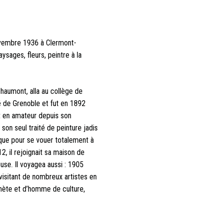
ovembre 1936 à Clermont-
sages, fleurs, peintre à la
haumont, alla au collège de
té de Grenoble et fut en 1892
it en amateur depuis son
son seul traité de peinture jadis
dique pour se vouer totalement à
912, il rejoignait sa maison de
se. Il voyagea aussi : 1905
visitant de nombreux artistes en
sthète et d’homme de culture,