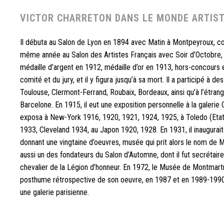
VICTOR CHARRETON DANS LE MONDE ARTIST
Il débuta au Salon de Lyon en 1894 avec Matin à Montpeyroux, c
même année au Salon des Artistes Français avec Soir d’Octobre,
médaille d’argent en 1912, médaille d’or en 1913, hors-concours 
comité et du jury, et il y figura jusqu’à sa mort. Il a participé à de
Toulouse, Clermont-Ferrand, Roubaix, Bordeaux, ainsi qu’à l’étran
Barcelone. En 1915, il eut une exposition personnelle à la galerie 
exposa à New-York 1916, 1920, 1921, 1924, 1925, à Toledo (Etat
1933, Cleveland 1934, au Japon 1920, 1928. En 1931, il inaugurait
donnant une vingtaine d’oeuvres, musée qui prit alors le nom de M
aussi un des fondateurs du Salon d’Automne, dont il fut secrétaire g
chevalier de la Légion d’honneur. En 1972, le Musée de Montmart
posthume rétrospective de son oeuvre, en 1987 et en 1989-1990 
une galerie parisienne.